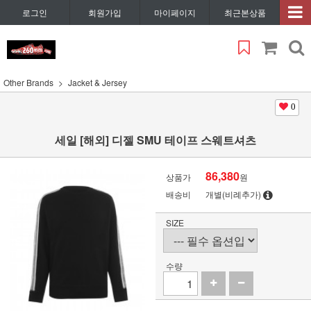
로그인
회원가입
마이페이지
최근본상품
Other Brands
Jacket & Jersey
0
세일 [해외] 디젤 SMU 테이프 스웨트셔츠
86,380
상품가
원
배송비
개별(비례추가)
SIZE
수량