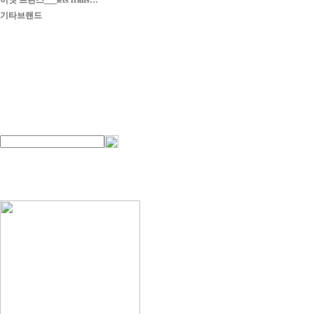
이엣 프란스___iets frans…
기타브랜드