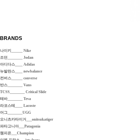
BRANDS
나이키______ Nike
조던________ Jodan
아디다스____ Adidas
뉴발란스____ newbalance
컨버스______ converse
반스________ Vans
TCSS________ Critical Slide
테바________ Teva
라코스테____ Lacoste
어그________UGG
오니츠카타이거___onitsukatiger
파타고니아___Patagonia
챔피온___Champion