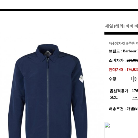
세일 [해외] 바버
#남성자켓
#추천
브랜드 : Barbour B
소비자가 :
230,00
판매가격 :
176,0
수량
옵션적용가
:
176
SIZE
:
배송조건 : 개별(