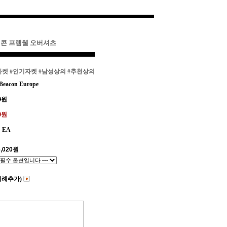
 비콘 프램웰 오버셔츠
자켓
#인기자켓
#남성상의
#추천상의
eacon Europe
0
원
20원
EA
,020
원
비례추가)