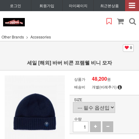
로그인
회원가입
마이페이지
최근본상품
Other Brands
Accessories
0
세일 [해외] 바버 비콘 프램웰 비니 모자
48,200
상품가
원
배송비
개별(비례추가)
SIZE
수량