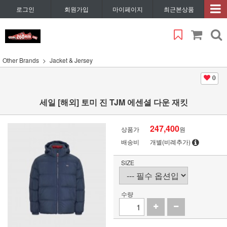
로그인
회원가입
마이페이지
최근본상품
Other Brands
Jacket & Jersey
0
세일 [해외] 토미 진 TJM 에센셜 다운 재킷
247,400
상품가
원
배송비
개별(비례추가)
SIZE
수량