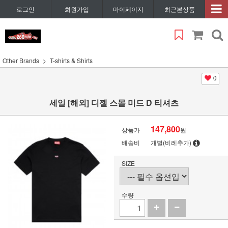
로그인
회원가입
마이페이지
최근본상품
Other Brands
T-shirts & Shirts
0
세일 [해외] 디젤 스몰 미드 D 티셔츠
147,800
상품가
원
배송비
개별(비례추가)
SIZE
수량