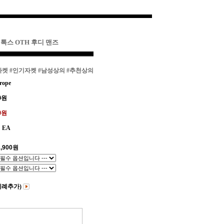
디톡스 OTH 후디 맨즈
자켓
#인기자켓
#남성상의
#추천상의
rope
0
원
00원
EA
,900
원
비례추가)