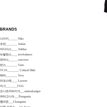
BRANDS
나이키______ Nike
조던________ Jodan
아디다스____ Adidas
뉴발란스____ newbalance
컨버스______ converse
반스________ Vans
TCSS________ Critical Slide
테바________ Teva
라코스테____ Lacoste
어그________UGG
오니츠카타이거___onitsukatiger
파타고니아___Patagonia
챔피온___Champion