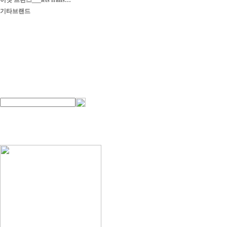
이엣 프란스___iets frans…
기타브랜드