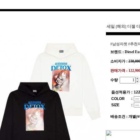
세일 [해외] 디젤 
#남성자켓
#추천
브랜드 : Diesel Eu
소비자가 :
230,00
판매가격 :
122,9
수량
옵션적용가
:
122
COLOR
:
SIZE
:
배송조건 : 개별(