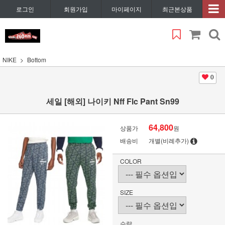
로그인
회원가입
마이페이지
최근본상품
NIKE
Bottom
0
세일 [해외] 나이키 Nff Flc Pant Sn99
64,800
상품가
원
배송비
개별(비례추가)
COLOR
SIZE
수량