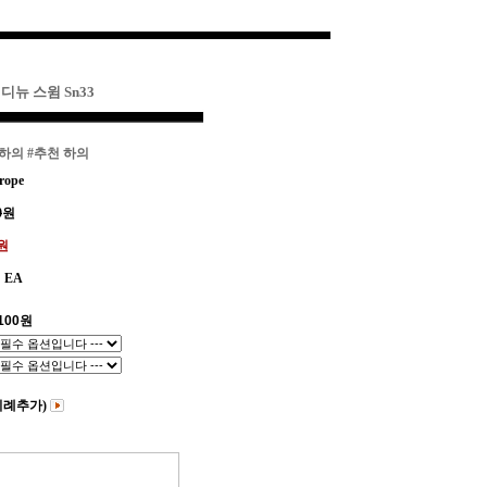
디뉴 스윔 Sn33
 하의
#추천 하의
rope
0
원
0원
EA
100
원
비례추가)