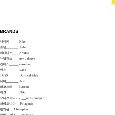
BRANDS
나이키______ Nike
조던________ Jodan
아디다스____ Adidas
뉴발란스____ newbalance
컨버스______ converse
반스________ Vans
TCSS________ Critical Slide
테바________ Teva
라코스테____ Lacoste
어그________UGG
오니츠카타이거___onitsukatiger
파타고니아___Patagonia
챔피온___Champion