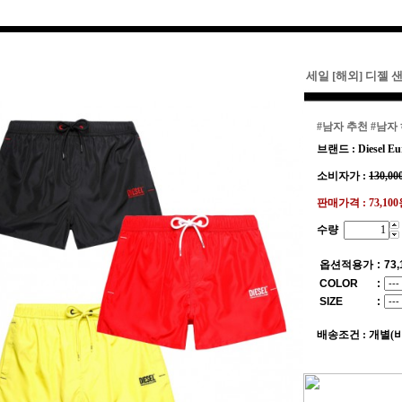
세일 [해외] 디젤 샌
#남자 추천
#남자
브랜드 : Diesel Eu
소비자가 :
130,00
판매가격 :
73,10
수량
옵션적용가
:
73,
COLOR
:
SIZE
:
배송조건 : 개별(