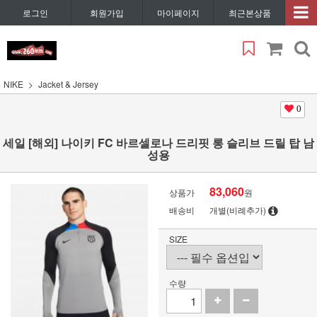
로그인
회원가입
마이페이지
최근본상품
NIKE
Jacket & Jersey
0
세일 [해외] 나이키 FC 바르셀로나 드리핏 롱 슬리브 드릴 탑 남
성용
83,060
상품가
원
배송비
개별(비례추가)
SIZE
수량